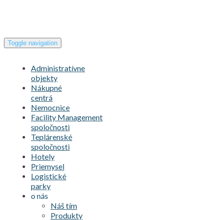
Toggle navigation
Administratívne
objekty
Nákupné
centrá
Nemocnice
Facility Management
spoločnosti
Teplárenské
spoločnosti
Hotely
Priemysel
Logistické
parky
o nás
Náš tím
Produkty