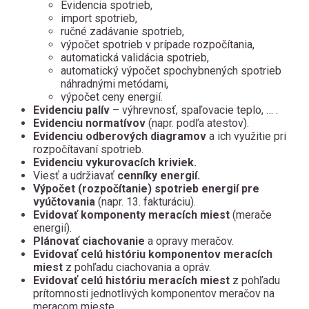
Evidencia spotrieb,
import spotrieb,
ručné zadávanie spotrieb,
výpočet spotrieb v prípade rozpočítania,
automatická validácia spotrieb,
automatický výpočet spochybnených spotrieb
náhradnými metódami,
výpočet ceny energií.
Evidenciu palív
– výhrevnosť, spaľovacie teplo, … .
Evidenciu normatívov
(napr. podľa atestov).
Evidenciu odberových diagramov
a ich využitie pri
rozpočítavaní spotrieb.
Evidenciu vykurovacích kriviek.
Viesť a udržiavať
cenníky energií.
Výpočet (rozpočítanie) spotrieb energií pre
vyúčtovania
(napr. 13. fakturáciu).
Evidovať komponenty meracích miest
(merače
energií).
Plánovať ciachovanie
a opravy meračov.
Evidovať celú históriu komponentov meracích
miest
z pohľadu ciachovania a opráv.
Evidovať celú históriu meracích miest
z pohľadu
prítomnosti jednotlivých komponentov meračov na
meracom mieste.