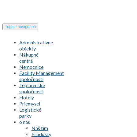
Toggle navigation
Administratívne
objekty
Nákupné
centrá
Nemocnice
Facility Management
spoločnosti
Teplárenské
spoločnosti
Hotely
Priemysel
Logistické
parky
o nás
Náš tím
Produkty